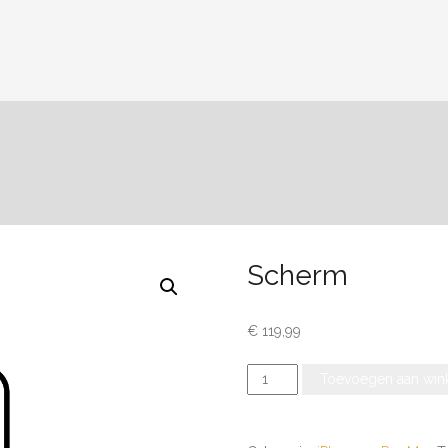
Scherm
€
119,99
Scherm
Toevoegen aan win
aantal