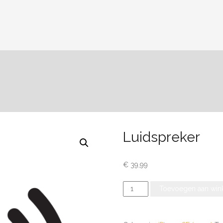
Luidspreker
€
39,99
Luidspreker
Toevoegen aan win
aantal