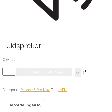
Luidspreker
€
69,99
Luidspreker
Toevoegen aan winkelwagen
aantal
Categorie:
iPhone 16 Pro Max
Tag:
16PM
Beoordelingen (0)