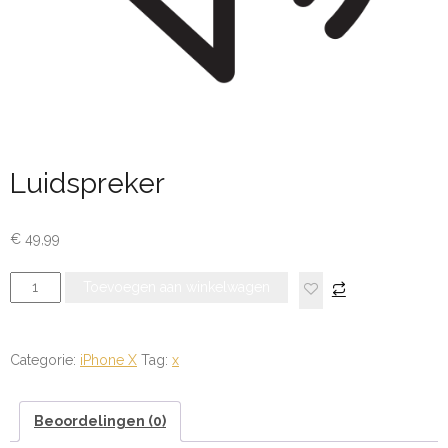
Luidspreker
€
49,99
Luidspreker
Toevoegen aan winkelwagen
aantal
Categorie:
iPhone X
Tag:
x
Beoordelingen (0)