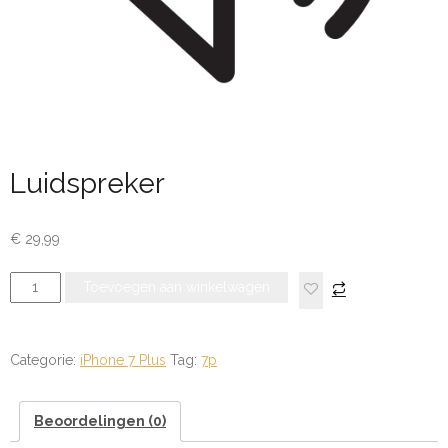
Luidspreker
€
29,99
Luidspreker
Toevoegen aan winkelwagen
aantal
Categorie:
iPhone 7 Plus
Tag:
7p
Beoordelingen (0)