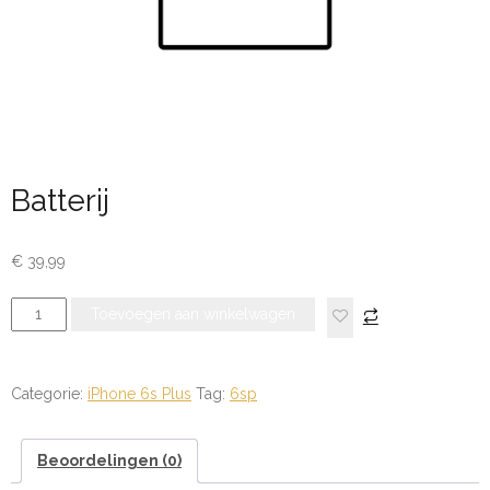
Batterij
€
39,99
Batterij
Toevoegen aan winkelwagen
aantal
Categorie:
iPhone 6s Plus
Tag:
6sp
Beoordelingen (0)