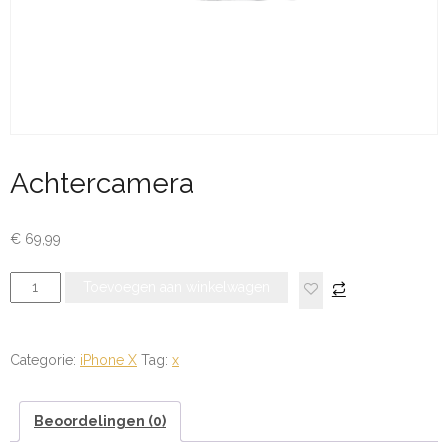
Achtercamera
€
69,99
Achtercamera
Toevoegen aan winkelwagen
aantal
Categorie:
iPhone X
Tag:
x
Beoordelingen (0)