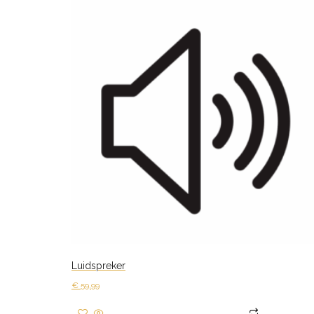
Luidspreker
€
59,99