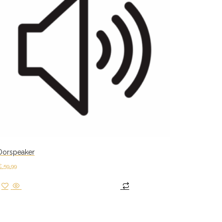
Oorspeaker
€
59,99
Toevoegen aan winkelwagen