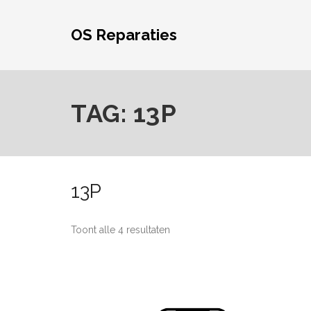
Skip
to
OS Reparaties
content
TAG:
13P
13P
Toont alle 4 resultaten