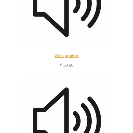
Oorspeaker
€
59,99